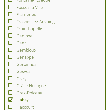
Fontaine-l'Evêque
Fosses-la-Ville
Frameries
Frasnes-lez-Anvaing
Froidchapelle
Gedinne
Geer
Gembloux
Genappe
Gerpinnes
Gesves
Givry
Grâce-Hollogne
Grez-Doiceau
Habay
Haccourt