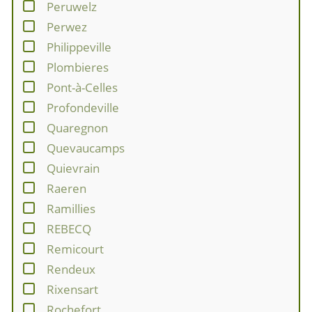
Peruwelz
Perwez
Philippeville
Plombieres
Pont-à-Celles
Profondeville
Quaregnon
Quevaucamps
Quievrain
Raeren
Ramillies
REBECQ
Remicourt
Rendeux
Rixensart
Rochefort