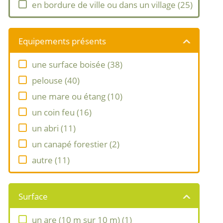
en bordure de ville ou dans un village
(
25
)
Equipements présents
une surface boisée
(
38
)
pelouse
(
40
)
une mare ou étang
(
10
)
un coin feu
(
16
)
un abri
(
11
)
un canapé forestier
(
2
)
autre
(
11
)
Leaflet
|
©
Surface
OpenStreetMap
contributors
un are (10 m sur 10 m)
(
1
)