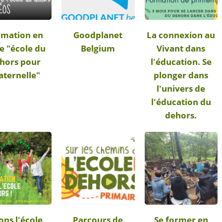
rmation en
Goodplanet
La connexion au
ne "école du
Belgium
Vivant dans
hors pour
l'éducation. Se
ternelle"
plonger dans
l'univers de
l'éducation du
dehors.
ons l'école
Parcours de
Se former en