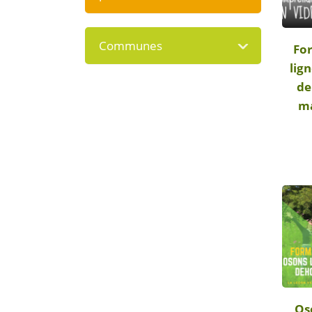
Communes
Fo
lig
de
ma
Os