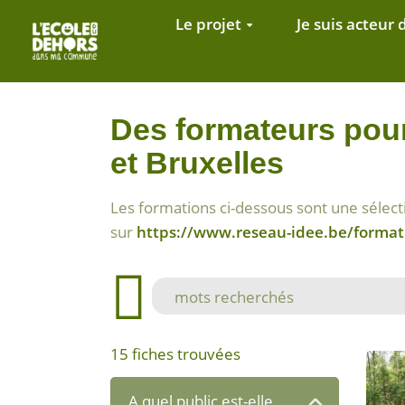
Aller au contenu principal
Le projet
Je suis acteur 
Des formateurs pou
et Bruxelles
Les formations ci-dessous sont une sélecti
sur
https://www.reseau-idee.be/format
15
fiches trouvées
A quel public est-elle