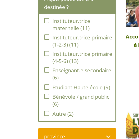
destinée ?
Instituteur.trice
maternelle
(
11
)
Acc
Instituteur.trice primaire
(1-2-3)
(
11
)
à 
Instituteur.trice primaire
(4-5-6)
(
13
)
Enseignant.e secondaire
(
6
)
Etudiant Haute école
(
9
)
Bénévole / grand public
(
6
)
Autre
(
2
)
province