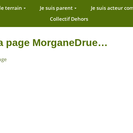
de terrain
Je suis parent
Je suis acteur c
Collectif Dehors
 la page MorganeDrue…
age