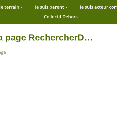
de terrain
Je suis parent
Je suis acteur c
Collectif Dehors
 la page RechercherD…
age