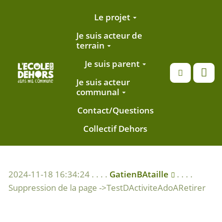
Aller au contenu principal
Le projet
Je suis acteur de
terrain
Je suis parent
Recherche
Je suis acteur
communal
Contact/Questions
Collectif Dehors
2024-11-18 16:34:24 . . . .
GatienBAtaille
. . . .
Suppression de la page ->TestDActiviteAdoARetirer