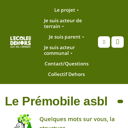
Aller au contenu principal
Le projet
Je suis acteur de
terrain
Je suis parent
Recherche
Je suis acteur
communal
Contact/Questions
Collectif Dehors
Le Prémobile asbl
Quelques mots sur vous, la
structure