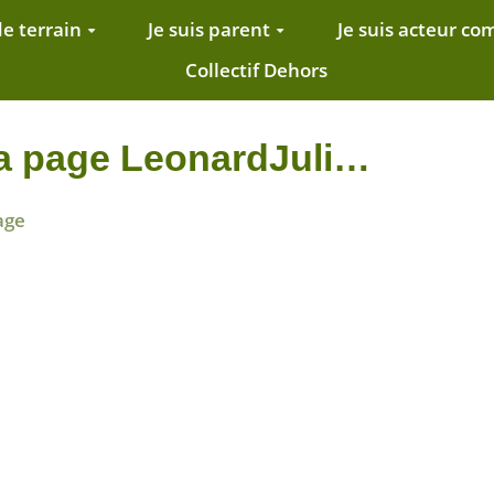
de terrain
Je suis parent
Je suis acteur c
Collectif Dehors
la page LeonardJuli…
age