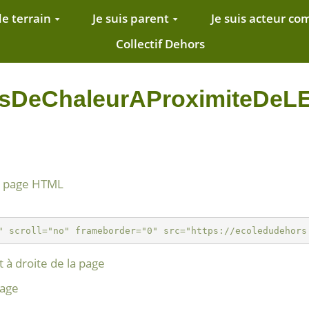
de terrain
Je suis parent
Je suis acteur c
Collectif Dehors
lotsDeChaleurAProximiteDeL
e page HTML
 à droite de la page
page